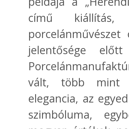
példája a „Heren
című kiállítá
porcelánművészet 
jelentősége előt
Porcelánmanufakt
vált, több mint
elegancia, az egyed
szimbóluma, egy