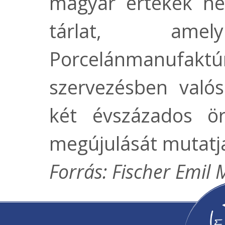
magyar értékek ne
tárlat, am
Porcelánmanufak
szervezésben való
két évszázados ö
megújulását mutatj
Forrás: Fischer Emi